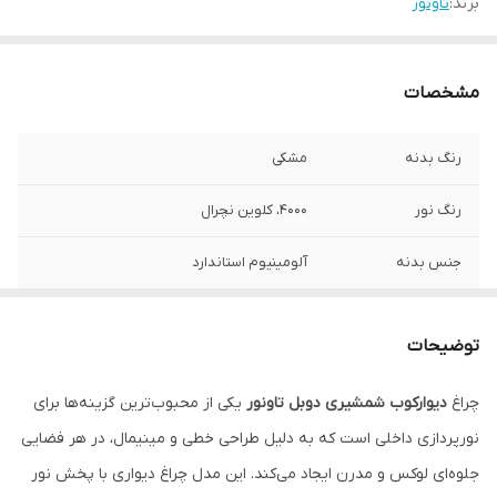
برند:
تاونور
مشخصات
رنگ بدنه
مشکی
رنگ نور
4000، کلوین نچرال
جنس بدنه
آلومینیوم استاندارد
توان مصرفی(w)
25
توضیحات
پوشش رنگ چراغ
الکترواستاتیک
چراغ
دیوارکوب شمشیری دوبل تاونور
یکی از محبوب‌ترین گزینه‌ها برای
منبع نور
LED/SMD
نورپردازی داخلی است که به دلیل طراحی خطی و مینیمال، در هر فضایی
مصرف انرژی
A+++
جلوه‌ای لوکس و مدرن ایجاد می‌کند. این مدل چراغ دیواری با پخش نور