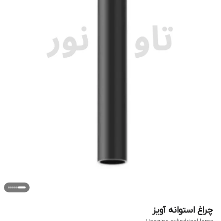
چراغ استوانه آویز