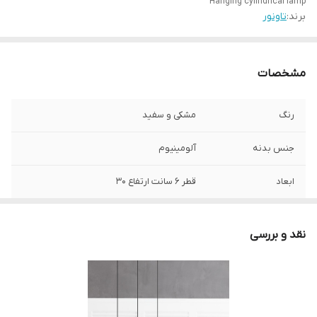
Hanging cylindrical lamp
برند:
تاونور
مشخصات
رنگ
مشکی و سفید
جنس بدنه
آلومینیوم
ابعاد
قطر 6 سانت ارتفاع 30
نوع رنگ
پودری الکترواستاتیک
نقد و بررسی
نوع اپتیک
دیفیوزر اکریلیک ضد UV با پخش یکنواخت
شارنوری
1000 لومن
طول عمر چراغ
40000 ساعت