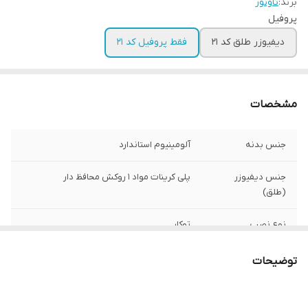
برند:
تاونور
پروفیل
دیفیوزر طلق کد 21
فقط پروفیل کد 21
مشخصات
جنس بدنه
آلومینیوم استاندارد
جنس دیفیوزر
پلی کرینات مواد 1 روکش محافظ دار
(طلق)
نوع نصب
توکار
رنگ بدنه
الکترواستاتیک
توضیحات