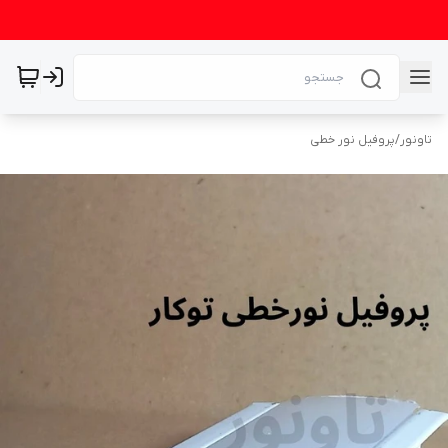
تاونور
/
پروفیل نور خطی