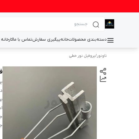
دسته‌بندی محصولات
خانه
پیگیری سفارش
تماس با ما
کارخانه 
تاونور
/
پروفیل نور خطی
فن
بر
دس
بر
اب
ج
جن