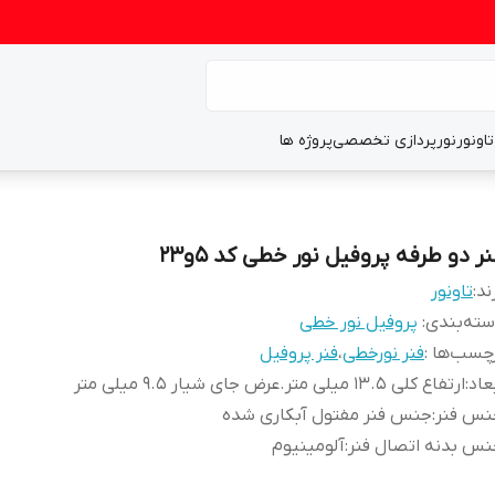
تاونور
نورپردازی تخصصی
پروژه ها
ر دو طرفه پروفیل نور خطی کد 5و23
ند:
تاونور
ته‌بندی
:
پروفیل نور خطی
چسب‌ها :
فنر نورخطی
،
فنر پروفیل
عاد
:
ارتفاع کلی 13.5 میلی متر.عرض جای شیار 9.5 میلی متر
نس فنر
:
جنس فنر مفتول آبکاری شده
س بدنه اتصال فنر
:
آلومینیوم