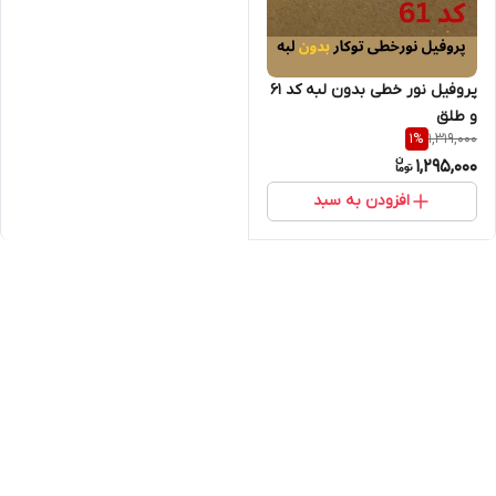
پروفیل نور خطی بدون لبه کد 61
و طلق
1,319,000
1
%
1,295,000
افزودن به سبد