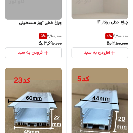
چراغ خطی روکار 14
چراغ خطی آویز مستطیلی
3,900,000
2,300,000
5
%
8
%
3,690,000
2,100,000
افزودن به سبد
افزودن به سبد