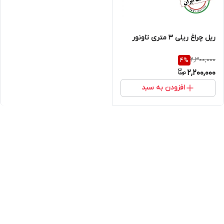
ریل چراغ ریلی 3 متری تاونور
2,300,000
4
%
2,200,000
افزودن به سبد